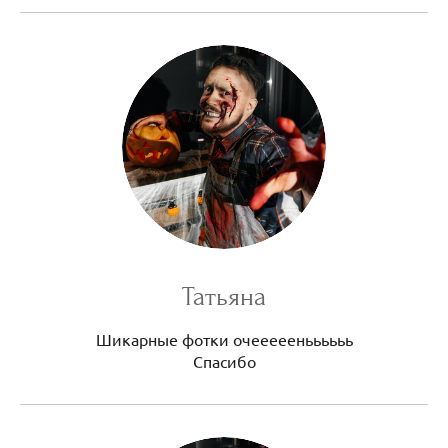
Татьяна
Шикарные фотки очеееееньььььь
Спасибо