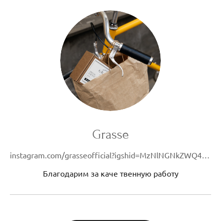
Grasse
instagram.com/grasseofficial?igshid=MzNlNGNkZWQ4Mg==
Благодарим за каче твенную работу